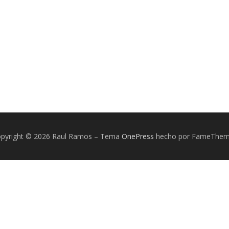
pyright © 2026 Raul Ramos
–
Tema
OnePress
hecho por FameThe