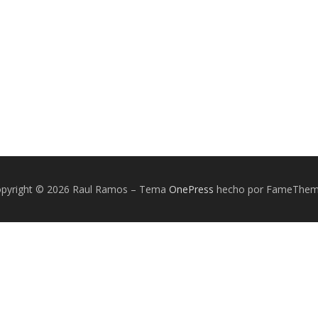
pyright © 2026 Raul Ramos
–
Tema
OnePress
hecho por FameThe