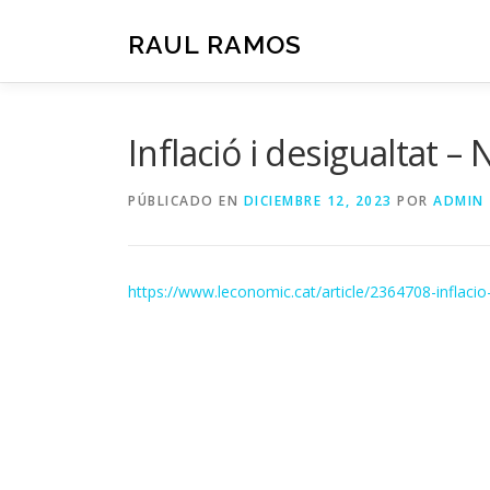
Saltar
al
RAUL RAMOS
contenido
Inflació i desigualtat –
PÚBLICADO EN
DICIEMBRE 12, 2023
POR
ADMIN
https://www.leconomic.cat/article/2364708-inflacio-