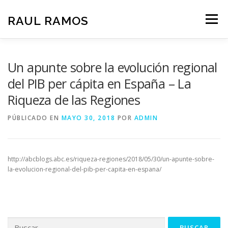
Saltar
al
RAUL RAMOS
Menú
contenido
HOME
RESEARCH
TEACHING
CV
Un apunte sobre la evolución regional
del PIB per cápita en España – La
Riqueza de las Regiones
CONTACT
PÚBLICADO EN
MAYO 30, 2018
POR
ADMIN
http://abcblogs.abc.es/riqueza-regiones/2018/05/30/un-apunte-sobre-
la-evolucion-regional-del-pib-per-capita-en-espana/
Buscar: