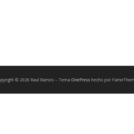
pyright © 2026 Raul Ramos
–
Tema
OnePress
hecho por FameThe