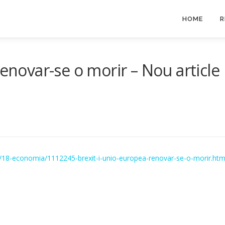
HOME
R
renovar-se o morir – Nou article
/18-economia/1112245-brexit-i-unio-europea-renovar-se-o-morir.htm