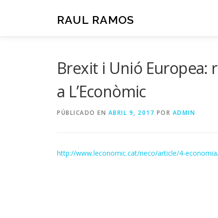
Saltar
al
RAUL RAMOS
contenido
Brexit i Unió Europea: 
a L’Econòmic
PÚBLICADO EN
ABRIL 9, 2017
POR
ADMIN
http://www.leconomic.cat/neco/article/4-economia