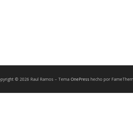
pyright © 2026 Raul Ramos
–
Tema
OnePress
hecho por FameThe