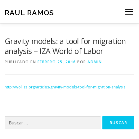
Saltar
al
RAUL RAMOS
Menú
contenido
HOME
RESEARCH
TEACHING
CV
Gravity models: a tool for migration
analysis – IZA World of Labor
CONTACT
PÚBLICADO EN
FEBRERO 25, 2016
POR
ADMIN
http://wol.iza.org/articles/gravity-models-tool-for-migration-analysis
Buscar: